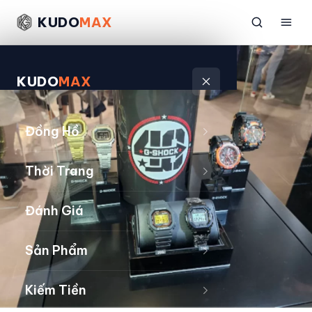
KUDO
MAX
KUDO
MAX
Đồng Hồ
Thời Trang
Đánh Giá
Sản Phẩm
Kiếm Tiền