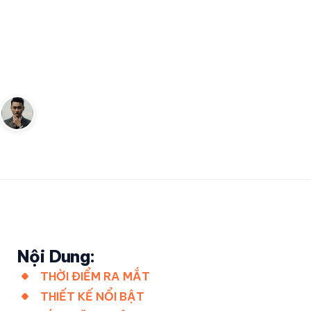
Đánh giá 3 mẫu đồng hồ G-
Shock Project Team Tough
Screw Back mới nhất
Andy
5 tháng 3, 2023
3
phút đọc
Sáng lập Kudomax · Review thực tế
Nội Dung:
THỜI ĐIỂM RA MẮT
THIẾT KẾ NỔI BẬT