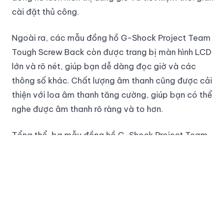
cài đặt thủ công.
Ngoài ra, các mẫu đồng hồ G-Shock Project Team
Tough Screw Back còn được trang bị màn hình LCD
lớn và rõ nét, giúp bạn dễ dàng đọc giờ và các
thông số khác. Chất lượng âm thanh cũng được cải
thiện với loa âm thanh tăng cường, giúp bạn có thể
nghe được âm thanh rõ ràng và to hơn.
Tổng thể, ba mẫu đồng hồ G-Shock Project Team
Tough Screw Back là sự kết hợp hoàn hảo giữa tính
năng và thiết kế thể thao, cùng với độ bền và độ
chính xác cao. Đây là những sản phẩm đồng hồ chất
lượng cao và được ưa chuộng bởi các tín đồ yêu
thích đồng hồ trên toàn thế giới.