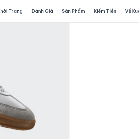
hời Trang
Đánh Giá
Sản Phẩm
Kiếm Tiền
Về K