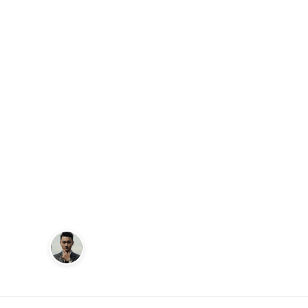
Trang chủ
Reviews
Đánh giá chi tiết adidas Giày Sam
REVIEWS
Đánh giá chi t
Samba OG - tr
Vietnam
Andy
4 tháng 7, 2025
Sáng lập Kudomax · Review thực tế