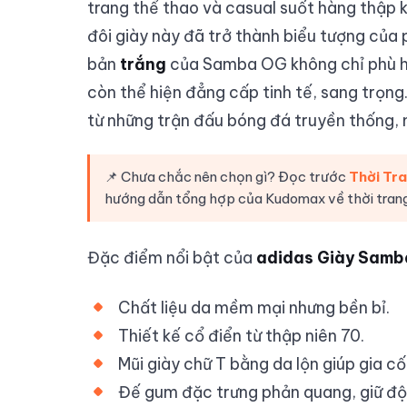
trang thể thao và casual suốt hàng thập 
đôi giày này đã trở thành biểu tượng của
bản
trắng
của Samba OG không chỉ phù hợ
còn thể hiện đẳng cấp tinh tế, sang trọn
từ những trận đấu bóng đá truyền thống,
📌 Chưa chắc nên chọn gì? Đọc trước
Thời Tr
hướng dẫn tổng hợp của Kudomax về thời tran
Đặc điểm nổi bật của
adidas Giày Sam
Chất liệu da mềm mại nhưng bền bỉ.
Thiết kế cổ điển từ thập niên 70.
Mũi giày chữ T bằng da lộn giúp gia c
Đế gum đặc trưng phản quang, giữ độ