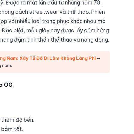
kỷ. Được ra mắt lần đầu từ những năm 70,
 phong cách streetwear và thể thao. Phiên
p với nhiều loại trang phục khác nhau mà
g. Đặc biệt, mẫu giày này được lấy cảm hứng
 mang đậm tinh thần thể thao và năng động.
ang Nam: Xây Tủ Đồ Đi Làm Không Lãng Phí
—
g nam.
ba OG
:
ố thêm độ bền.
 bám tốt.