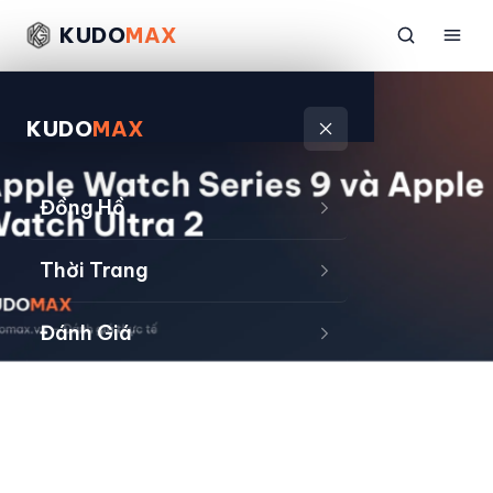
KUDO
MAX
KUDO
MAX
Đồng Hồ
Thời Trang
Đánh Giá
Sản Phẩm
Kiếm Tiền