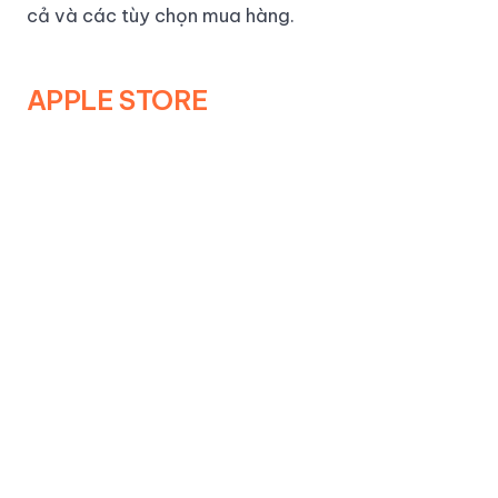
cả và các tùy chọn mua hàng.
APPLE STORE
FAQs
Dưới đây là câu hỏi thường gặp về Apple Watch
Series 9:
Có những kích thước nào cho AW Series 9?
Apple Watch Series 9 có hai kích thước:
41mm và 44mm.
Tính năng "Double Tap" hoạt động như thế nào?
Để sử dụng tính năng "Double Tap", bạn chỉ
cần chạm hai lần vào màn hình và Apple