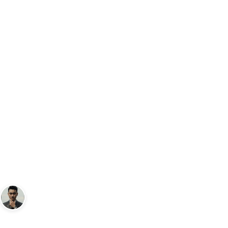
Trang chủ
Đồng Hồ
Apple Watch Series 9 và Apple Watch Ultr
…
ĐỒNG HỒ
Apple Watch Series 9 và Apple
Watch Ultra 2
Andy
13 tháng 9, 2023
6
phút đọc
Sáng lập Kudomax · Review thực tế