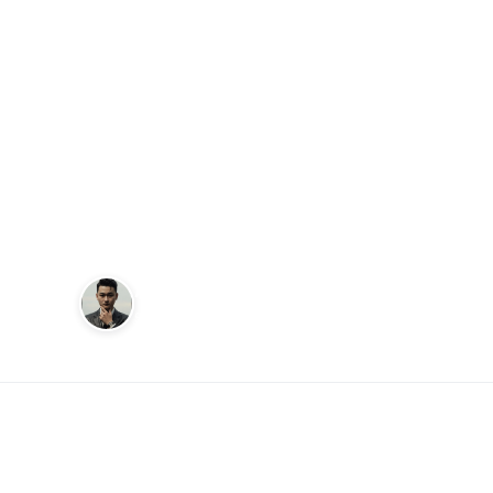
ĐỒNG HỒ
Apple Watch U
hồ thông minh 
hoạt động khám
Andy
17 tháng 4, 2023
Sáng lập Kudomax · Review thực tế