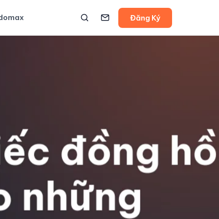
udomax
Đăng Ký