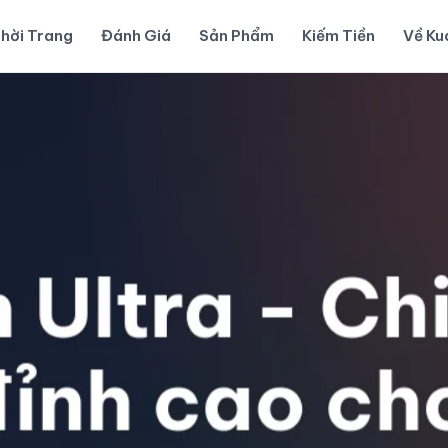
hời Trang
Đánh Giá
Sản Phẩm
Kiếm Tiền
Về K