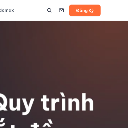
udomax
Đăng Ký