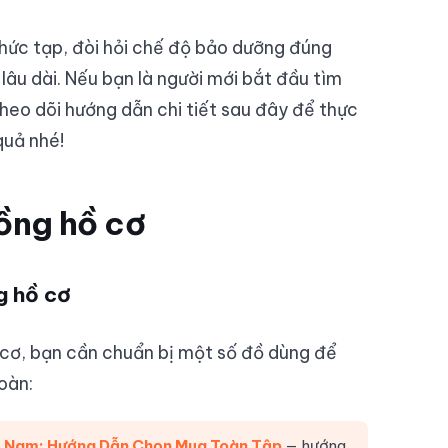
hức tạp, đòi hỏi chế độ bảo dưỡng đúng
âu dài. Nếu bạn là người mới bắt đầu tìm
heo dõi hướng dẫn chi tiết sau đây để thực
quả nhé!
ồng hồ cơ
g hồ cơ
cơ, bạn cần chuẩn bị một số đồ dùng để
oàn:
 Nam: Hướng Dẫn Chọn Mua Toàn Tập
— hướng