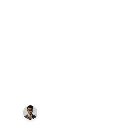
Trang chủ
Tip hay về đồng hồ
Bảo dưỡng đồng hồ cơ Quy
TIP HAY VỀ ĐỒNG HỒ
Bảo dưỡng đồn
chi tiết cho ng
Andy
20 tháng 2, 2024
Sáng lập Kudomax · Review thực tế