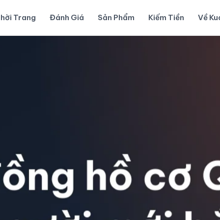
hời Trang
Đánh Giá
Sản Phẩm
Kiếm Tiền
Về K