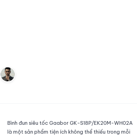
Trang chủ
Gia Dụng
Khám Phá Bình Đun Siêu Tốc Gaabor An Toà
…
GIA DỤNG
Khám Phá Bình Đun Siêu Tốc
Gaabor An Toàn và Tiện Lợi
Cho Mỗi Gia Đình
Andy
18 tháng 2, 2024
3
phút đọc
Sáng lập Kudomax · Review thực tế
Bình đun siêu tốc Gaabor GK-S18P/EK20M-WH02A
là một sản phẩm tiện ích không thể thiếu trong mỗi