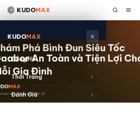
KUDO
MAX
KUDO
MAX
Đồng Hồ
Thời Trang
Đánh Giá
Sản Phẩm
Kiếm Tiền