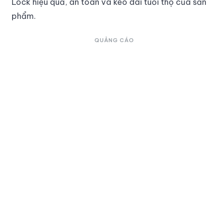
Lock hiệu quả, an toàn và kéo dài tuổi thọ của sản
phẩm.
QUẢNG CÁO