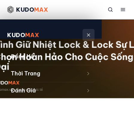
KUDO
MAX
KUDO
MAX
Đồng Hồ
Thời Trang
Đánh Giá
Sản Phẩm
Kiếm Tiền