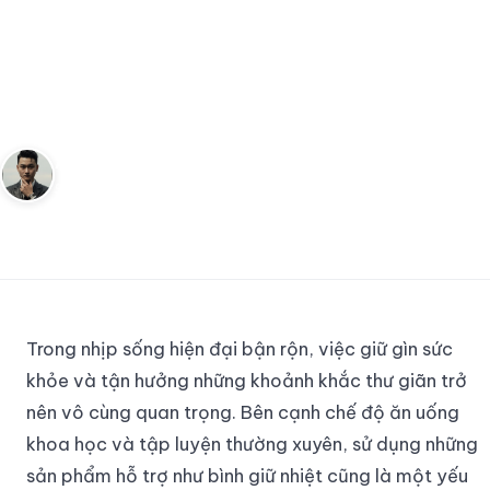
Bình Giữ Nhiệt Lock & Lock Sự
Lựa Chọn Hoàn Hảo Cho Cuộc
Sống Hiện Đại
Andy
26 tháng 8, 2024
8
phút đọc
Sáng lập Kudomax · Review thực tế
Trong nhịp sống hiện đại bận rộn, việc giữ gìn sức
khỏe và tận hưởng những khoảnh khắc thư giãn trở
nên vô cùng quan trọng. Bên cạnh chế độ ăn uống
khoa học và tập luyện thường xuyên, sử dụng những
sản phẩm hỗ trợ như bình giữ nhiệt cũng là một yếu