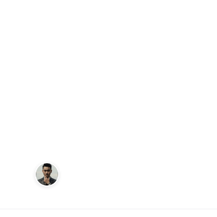
Trang chủ
Đồng Hồ
Phong cách đa dạng với Đồng hồ 
ĐỒNG HỒ
Phong cách đa
Bulova Men's 
Andy
27 tháng 8, 2024
Sáng lập Kudomax · Review thực tế