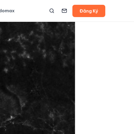
udomax
Đăng Ký