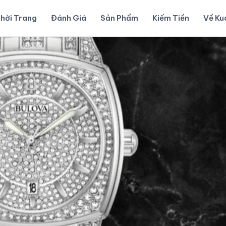
hời Trang
Đánh Giá
Sản Phẩm
Kiếm Tiền
Về K