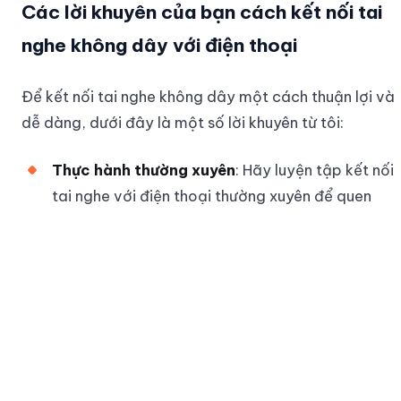
Các lời khuyên của bạn cách kết nối tai
nghe không dây với điện thoại
Để kết nối tai nghe không dây một cách thuận lợi và
dễ dàng, dưới đây là một số lời khuyên từ tôi:
Thực hành thường xuyên
: Hãy luyện tập kết nối
tai nghe với điện thoại thường xuyên để quen
thuộc với các bước thực hiện.
Tham khảo hướng dẫn sử dụng
: Mỗi loại tai
nghe đều có hướng dẫn cụ thể. Hãy đọc kỹ để
biết cách sử dụng và khắc phục sự cố hiệu quả.
Trải nghiệm nhiều loại tai nghe
: Nếu có điều
kiện, hãy thử nhiều loại tai nghe khác nhau để tìm
ra sản phẩm phù hợp nhất với nhu cầu của bạn.