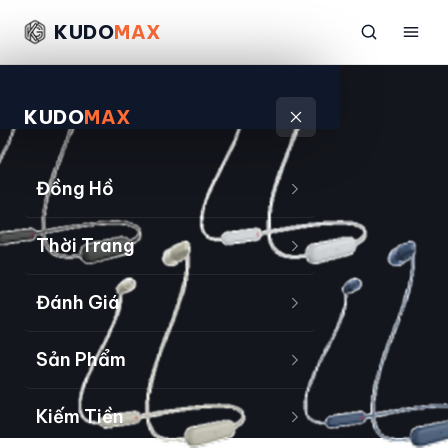
KUDO
MAX
KUDO
MAX
Đồng Hồ
Thời Trang
Đánh Giá
Sản Phẩm
Kiếm Tiền