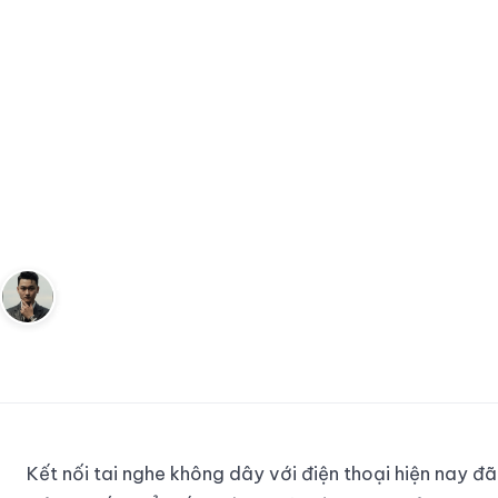
Trang chủ
Công Nghệ
Cách kết nối tai nghe không dây với điện
…
CÔNG NGHỆ
Cách kết nối tai nghe không
dây với điện thoại - Hướng dẫn
chi tiết và dễ hiểu
Andy
12 tháng 6, 2025
8
phút đọc
Sáng lập Kudomax · Review thực tế
Kết nối tai nghe không dây với điện thoại hiện nay đã