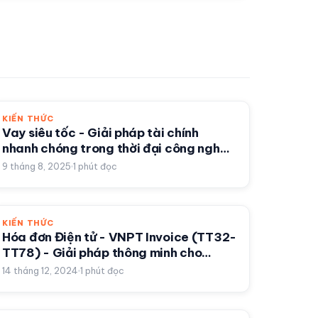
KIẾN THỨC
Vay siêu tốc - Giải pháp tài chính
nhanh chóng trong thời đại công nghệ
số
9 tháng 8, 2025
1
phút đọc
KIẾN THỨC
Hóa đơn Điện tử - VNPT Invoice (TT32-
TT78) - Giải pháp thông minh cho
doanh nghiệp hiện đại
14 tháng 12, 2024
1
phút đọc