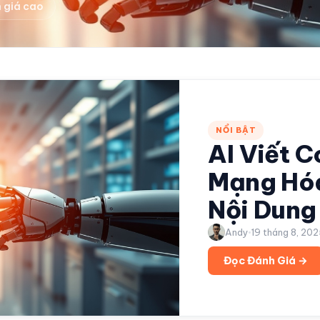
 giá cao
NỔI BẬT
AI Viết 
Mạng Hóa
Nội Dung
Andy
19 tháng 8, 20
Đọc Đánh Giá →