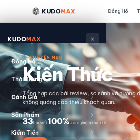
KUDO
MAX
Đồng Hồ
T
KUDO
MAX
Trang chủ
Danh mục
CHUYÊN MỤC
Đồng Hồ
Kiến Thức
Thời Trang
Tổng hợp các bài review, so sánh và hướng 
Đánh Giá
không quảng cáo thiếu khách quan.
Sản Phẩm
33
100%
bài viết
trải nghiệm thực tế
Kiếm Tiền