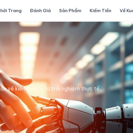
hời Trang
Đánh Giá
Sản Phẩm
Kiếm Tiền
Về K
dẫn về
kiến thức
— từ trải nghiệm thực tế,