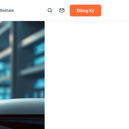
udomax
Đăng Ký