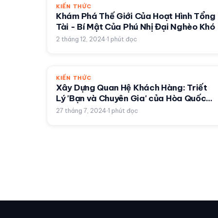
KIẾN THỨC
Khám Phá Thế Giới Của Hoạt Hình Tổng
Tài - Bí Mật Của Phú Nhị Đại Nghèo Khó
2 tháng 12, 2024
1
phút đọc
KIẾN THỨC
Xây Dựng Quan Hệ Khách Hàng: Triết
Lý 'Bạn và Chuyên Gia' của Hòa Quốc
Đặng
27 tháng 7, 2024
1
phút đọc