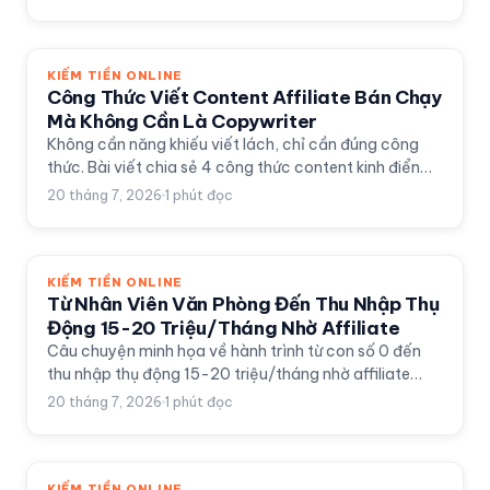
KIẾM TIỀN ONLINE
Công Thức Viết Content Affiliate Bán Chạy
Mà Không Cần Là Copywriter
Không cần năng khiếu viết lách, chỉ cần đúng công
thức. Bài viết chia sẻ 4 công thức content kinh điển
AIDA, PAS, FAB, Hook-Value-CTA kèm ví dụ thực tế
20 tháng 7, 2026
1
phút đọc
cho dân affiliate.
KIẾM TIỀN ONLINE
Từ Nhân Viên Văn Phòng Đến Thu Nhập Thụ
Động 15-20 Triệu/Tháng Nhờ Affiliate
Câu chuyện minh họa về hành trình từ con số 0 đến
thu nhập thụ động 15-20 triệu/tháng nhờ affiliate
marketing của một nhân viên văn phòng, chỉ với 1-2
20 tháng 7, 2026
1
phút đọc
tiếng mỗi tối.
KIẾM TIỀN ONLINE