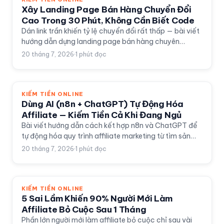
Xây Landing Page Bán Hàng Chuyển Đổi
Cao Trong 30 Phút, Không Cần Biết Code
Dán link trần khiến tỷ lệ chuyển đổi rất thấp — bài viết
hướng dẫn dựng landing page bán hàng chuyên
nghiệp trong 30 phút bằng template có sẵn, không
20 tháng 7, 2026
1
phút đọc
cần biết code.
KIẾM TIỀN ONLINE
Dùng AI (n8n + ChatGPT) Tự Động Hóa
Affiliate — Kiếm Tiền Cả Khi Đang Ngủ
Bài viết hướng dẫn cách kết hợp n8n và ChatGPT để
tự động hóa quy trình affiliate marketing từ tìm sản
phẩm, viết content, đăng bài đến báo cáo hoa hồng
20 tháng 7, 2026
1
phút đọc
hằng ngày.
KIẾM TIỀN ONLINE
5 Sai Lầm Khiến 90% Người Mới Làm
Affiliate Bỏ Cuộc Sau 1 Tháng
Phần lớn người mới làm affiliate bỏ cuộc chỉ sau vài