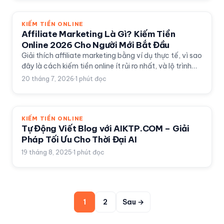
KIẾM TIỀN ONLINE
Affiliate Marketing Là Gì? Kiếm Tiền
Online 2026 Cho Người Mới Bắt Đầu
Giải thích affiliate marketing bằng ví dụ thực tế, vì sao
đây là cách kiếm tiền online ít rủi ro nhất, và lộ trình
bắt đầu cho người mới hoàn toàn.
20 tháng 7, 2026
1
phút đọc
KIẾM TIỀN ONLINE
Tự Động Viết Blog với AIKTP.COM – Giải
Pháp Tối Ưu Cho Thời Đại AI
19 tháng 8, 2025
1
phút đọc
1
2
Sau →