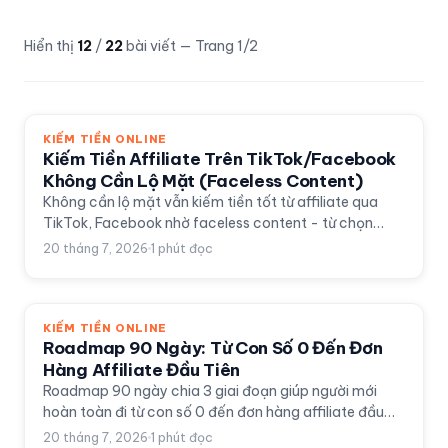
Hiển thị
12
/
22
bài viết
— Trang 1/2
KIẾM TIỀN ONLINE
Kiếm Tiền Affiliate Trên TikTok/Facebook
Không Cần Lộ Mặt (Faceless Content)
Không cần lộ mặt vẫn kiếm tiền tốt từ affiliate qua
TikTok, Facebook nhờ faceless content - từ chọn
dạng kênh, viết kịch bản đến dựng video và gắn link
20 tháng 7, 2026
1
phút đọc
quảng bá.
KIẾM TIỀN ONLINE
Roadmap 90 Ngày: Từ Con Số 0 Đến Đơn
Hàng Affiliate Đầu Tiên
Roadmap 90 ngày chia 3 giai đoạn giúp người mới
hoàn toàn đi từ con số 0 đến đơn hàng affiliate đầu
tiên, có checklist cụ thể theo từng tuần.
20 tháng 7, 2026
1
phút đọc