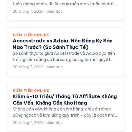
tuần không phải vì thiếu may mắn mà vì mắc phải 5
sai lầm rất phổ biến, ai cũng có thể tránh nếu biết
20 tháng 7, 2026
1
phút đọc
trước.
KIẾM TIỀN ONLINE
Accesstrade vs Adpia: Nên Đăng Ký Sàn
Nào Trước? (So Sánh Thực Tế)
So sánh thực tế giữa Accesstrade và Adpia dựa trên
trải nghiệm dùng cả hai sàn, giúp người mới quyết
định nên đăng ký sàn nào trước và vì sao nên dùng
20 tháng 7, 2026
1
phút đọc
song song cả hai.
KIẾM TIỀN ONLINE
Kiếm 5-10 Triệu/Tháng Từ Affiliate Không
Cần Vốn, Không Cần Kho Hàng
Không cần vốn, không cần ôm hàng, chỉ cần chọn
đúng ngách và làm đúng quy trình - đây là cách nhiều
người đi làm, sinh viên đang kiếm thêm 5-10 triệu mỗi
20 tháng 7, 2026
1
phút đọc
tháng từ affiliate marketing.