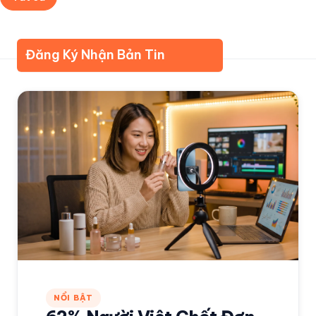
Về Kudomax
Đánh giá cao
Đăng Ký Nhận Bản Tin
NỔI BẬT