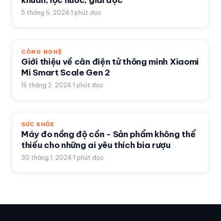
khuẩn, lọc nước, giải độc
5 tháng 6, 2024
1
phút đọc
CÔNG NGHỆ
Giới thiệu về cân điện tử thông minh Xiaomi
Mi Smart Scale Gen 2
16 tháng 2, 2024
1
phút đọc
SỨC KHỎE
Máy đo nồng độ cồn - Sản phẩm không thể
thiếu cho những ai yêu thích bia rượu
30 tháng 1, 2024
1
phút đọc