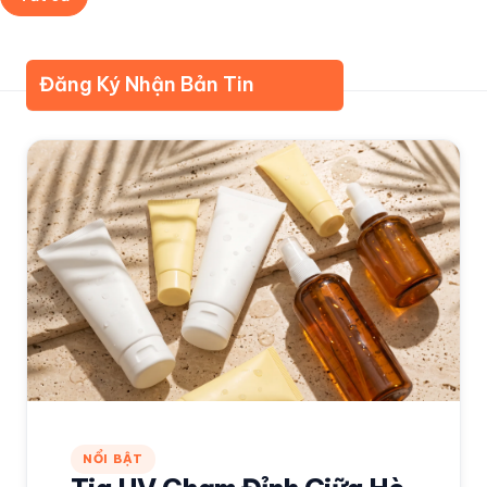
Về Kudomax
Đánh giá cao
Đăng Ký Nhận Bản Tin
NỔI BẬT