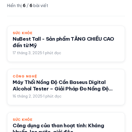
Hiển thị
6
/
6
bài viết
SỨC KHỎE
NuBest Tall - Sản phẩm TĂNG CHIỀU CAO
đến từ Mỹ
17 tháng 3, 2025
1
phút đọc
CÔNG NGHỆ
Máy Thổi Nồng Độ Cồn Baseus Digital
Alcohol Tester – Giải Pháp Đo Nồng Độ
Rượu Bia Chính Xác
16 tháng 2, 2025
1
phút đọc
SỨC KHỎE
Công dụng của than hoạt tính: Kháng