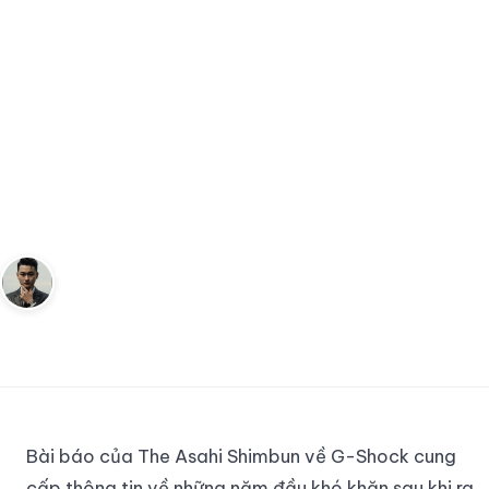
ĐỒNG HỒ
Chuyện về sự ra đời và phát
triển của đồng hồ G-Shock:
Những thách thức đầu tiên và
hành trình vươn lên trở thành
thương hiệu thành công
Andy
12 tháng 5, 2023
3
phút đọc
Sáng lập Kudomax · Review thực tế
Bài báo của The Asahi Shimbun về G-Shock cung
cấp thông tin về những năm đầu khó khăn sau khi ra