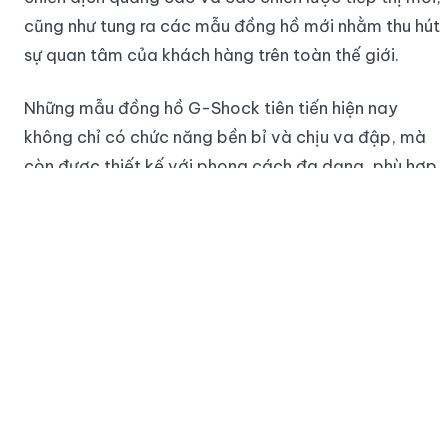
cũng như tung ra các mẫu đồng hồ mới nhằm thu hút
sự quan tâm của khách hàng trên toàn thế giới.
Những mẫu đồng hồ G-Shock tiên tiến hiện nay
không chỉ có chức năng bền bỉ và chịu va đập, mà
còn được thiết kế với phong cách đa dạng, phù hợp
với nhiều sở thích và phong cách thời trang. Đồng
thời, G-Shock cũng luôn cập nhật công nghệ mới
nhất, ví dụ như tính năng kết nối Bluetooth và cảm
biến định vị GPS, để đáp ứng nhu cầu ngày càng
tăng cao của người dùng.
Với sự kết hợp giữa tính năng độc đáo, thiết kế thời
trang và giá cả phải chăng,
G-Shock
đã trở thành
một trong những thương hiệu đồng hồ thành công