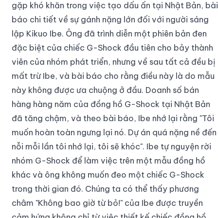
gặp khó khăn trong việc tạo dấu ấn tại Nhật Bản, bài
báo chi tiết về sự gánh nặng lớn đối với người sáng
lập Kikuo Ibe. Ông đã trình diễn một phiên bản đen
đặc biệt của chiếc G-Shock đầu tiên cho bảy thành
viên của nhóm phát triển, nhưng về sau tất cả đều bị
mất trừ Ibe, và bài báo cho rằng điều này là do mẫu
này không được ưa chuộng ở đầu. Doanh số bán
hàng hàng năm của đồng hồ G-Shock tại Nhật Bản
đã tăng chậm, và theo bài báo, Ibe nhớ lại rằng "Tôi
muốn hoàn toàn ngưng lại nó. Dự án quá nặng nề đến
nỗi mỗi lần tôi nhớ lại, tôi sẽ khóc". Ibe tự nguyện rời
nhóm G-Shock để làm việc trên một mẫu đồng hồ
khác và ông không muốn đeo một chiếc G-Shock
trong thời gian đó. Chúng ta có thể thấy phương
châm "Không bao giờ từ bỏ!" của Ibe được truyền
cảm hứng không chỉ từ việc thiết kế chiếc đồng hồ