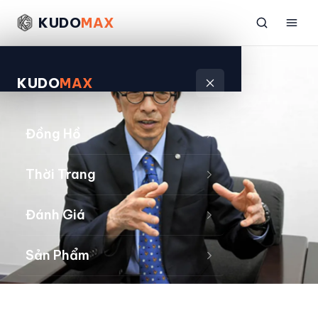
KUDO
MAX
KUDO
MAX
Đồng Hồ
Thời Trang
Đánh Giá
Sản Phẩm
Kiếm Tiền