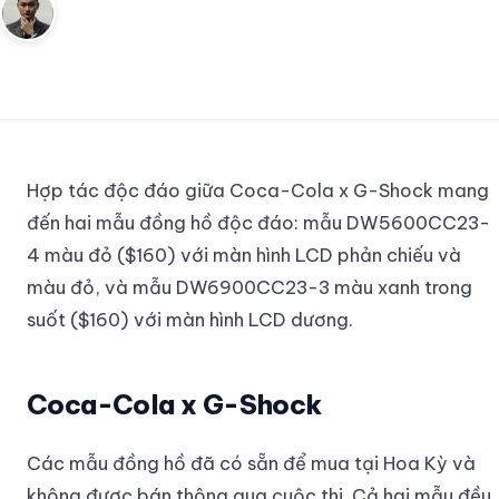
Andy
11 tháng 8, 2023
2
phút đọc
Sáng lập Kudomax · Review thực tế
Hợp tác độc đáo giữa Coca-Cola x G-Shock mang
đến hai mẫu đồng hồ độc đáo: mẫu DW5600CC23-
4 màu đỏ ($160) với màn hình LCD phản chiếu và
màu đỏ, và mẫu DW6900CC23-3 màu xanh trong
suốt ($160) với màn hình LCD dương.
Coca-Cola x G-Shock
Các mẫu đồng hồ đã có sẵn để mua tại Hoa Kỳ và
không được bán thông qua cuộc thi. Cả hai mẫu đều