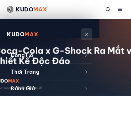
KUDO
MAX
KUDO
MAX
Đồng Hồ
Thời Trang
Đánh Giá
Sản Phẩm
Kiếm Tiền