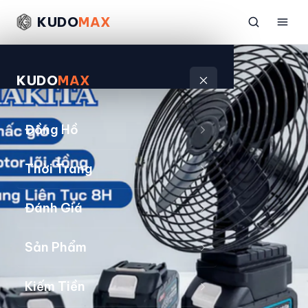
KUDO
MAX
KUDO
MAX
Đồng Hồ
Thời Trang
Đánh Giá
Sản Phẩm
Kiếm Tiền