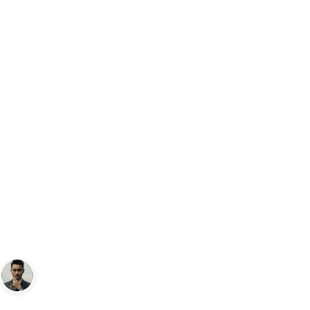
Trang chủ
Gia Dụng
Đánh giá Quạt Tích Điện Makita Để Bàn Pi
…
GIA DỤNG
Đánh giá Quạt Tích Điện
Makita Để Bàn Pin 10 Cell Dùng
Liên Tục 8H
Andy
14 tháng 3, 2025
8
phút đọc
Sáng lập Kudomax · Review thực tế