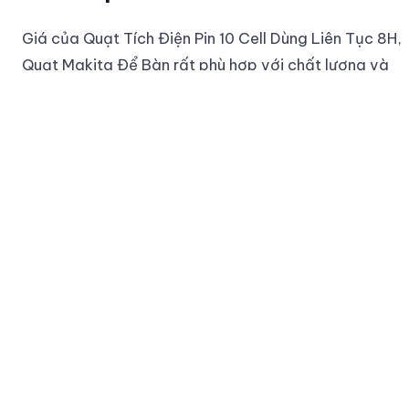
Giá của Quạt Tích Điện Pin 10 Cell Dùng Liên Tục 8H,
Quạt Makita Để Bàn rất phù hợp với chất lượng và
tính năng mà nó mang lại. Bạn có thể tìm thấy sản
phẩm này trên thị trường với mức giá vừa phải, khá
cạnh tranh so với các sản phẩm cùng loại.
So sánh với các sản phẩm khác
Khi so sánh với những sản phẩm quạt tích điện khác
trên thị trường, quạt Makita nổi bật với khả năng
hoạt động lâu dài, thiết kế nhỏ gọn và hiệu suất làm
mát tốt. Nhiều sản phẩm khác chỉ có thể chạy được
khoảng 4-5 giờ, trong khi quạt Makita có thể kéo
dài đến 8 giờ.