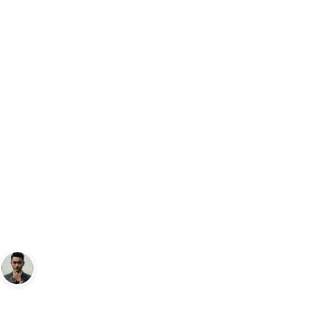
Trang chủ
Đồng Hồ
Đánh giá sản phẩm Đồng hồ Casio G-Shock
…
ĐỒNG HỒ
Đánh giá sản phẩm Đồng hồ
Casio G-Shock GA-2100-4A
Andy
19 tháng 9, 2023
3
phút đọc
Sáng lập Kudomax · Review thực tế