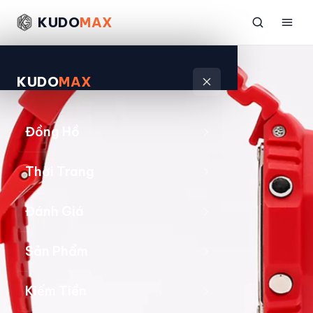
KUDO
MAX
KUDO
MAX
Đồng Hồ
Thời Trang
Đánh Giá
Sản Phẩm
Kiếm Tiền