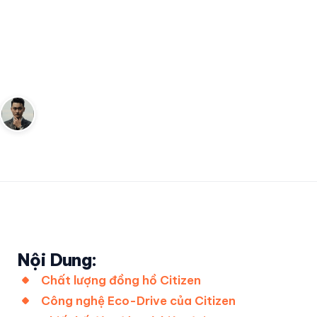
Đồng hồ Citizen - Giải pháp
tiên tiến cho người yêu thời
trang
Andy
5 tháng 3, 2023
3
phút đọc
Sáng lập Kudomax · Review thực tế
Nội Dung:
Chất lượng đồng hồ Citizen
Công nghệ Eco-Drive của Citizen