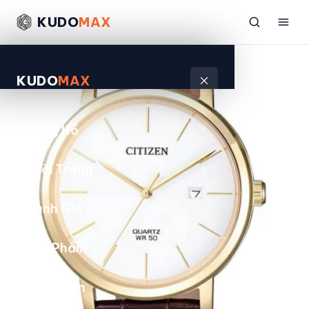
KUDO
MAX
KUDO
MAX
Đồng Hồ
Thời Trang
Đánh Giá
Sản Phẩm
Kiếm Tiền