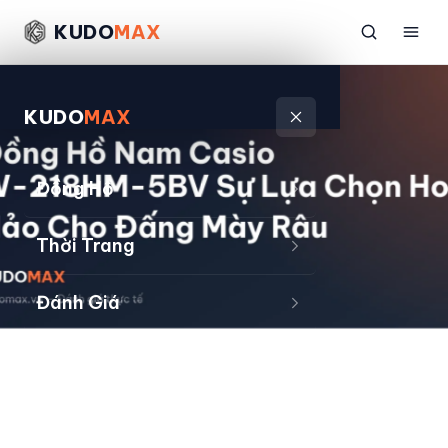
KUDO
MAX
KUDO
MAX
Đồng Hồ
Thời Trang
Đánh Giá
Sản Phẩm
Kiếm Tiền