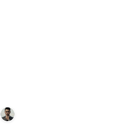
Trang chủ
Đồng Hồ
Đồng Hồ Nam Casio W-218HM-5BV Sự Lựa Chọ
…
ĐỒNG HỒ
Đồng Hồ Nam Casio W-
218HM-5BV Sự Lựa Chọn Hoàn
Hảo Cho Đấng Mày Râu
Andy
9 tháng 9, 2024
8
phút đọc
Sáng lập Kudomax · Review thực tế