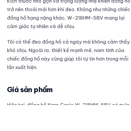
Kích thước nhỏ gọn và trọng lượng nhẹ khiến đồng hồ
trở nên thoải mái hơn khi đeo. Không như những chiếc
đồng hồ hạng nặng khác, W-218HM-5BV mang lại
cảm giác tự nhiên và dễ chịu.
Tôi có thể đeo đồng hồ cả ngày mà không cảm thấy
khó chịu. Ngoài ra, thiết kế mạnh mẽ, nam tính của
chiếc đồng hồ này cũng giúp tôi tự tin hơn trong mỗi
lần xuất hiện.
Giá sản phẩm
Hiện tại, đồng hồ Nam Casio W-218HM-5BV có mức
giá rất hợp lý so với chất lượng mà nó mang lại. Với
tất cả những tính năng và độ bền vượt trội, giá cả
này thực sự là một món hời.