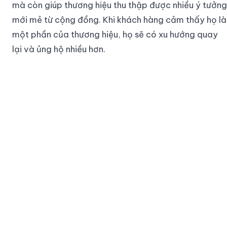
mà còn giúp thương hiệu thu thập được nhiều ý tưởng
mới mẻ từ cộng đồng. Khi khách hàng cảm thấy họ là
một phần của thương hiệu, họ sẽ có xu hướng quay
lại và ủng hộ nhiều hơn.
Tăng Cường Sự Trung Thành
Sự kết nối mà fangpage An Phước - Pierre Cardin
tạo ra không chỉ giúp phát triển cộng đồng mà còn
tăng cường lòng trung thành của khách hàng. Khi
người tiêu dùng thấy rằng họ được lắng nghe và trân
trọng, họ sẽ trở thành những người ủng hộ nhiệt tình
cho thương hiệu.
Bằng cách thường xuyên tương tác với khách hàng
và tổ chức các sự kiện thú vị, thương hiệu không chỉ