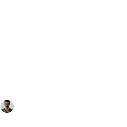
Trang chủ
Thời Trang
Fangpage An Phước - Pierre Cardin Khám P
…
THỜI TRANG
Fangpage An Phước - Pierre
Cardin Khám Phá Thế Giới Thời
Trang Hiện Đại
Andy
18 tháng 9, 2024
10
phút đọc
Sáng lập Kudomax · Review thực tế