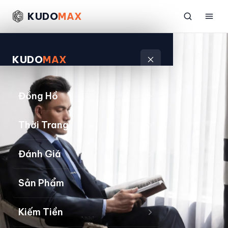
KUDO
MAX
KUDO
MAX
Đồng Hồ
Thời Trang
Đánh Giá
Sản Phẩm
Kiếm Tiền