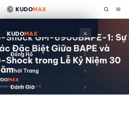
KUDO
MAX
KUDO
MAX
Đồng Hồ
Thời Trang
Đánh Giá
Sản Phẩm
Kiếm Tiền