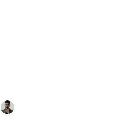
Trang chủ
Đồng Hồ
G-Shock GM-6900BAPE-1: Sự Hợp Tác Đặc Bi
…
ĐỒNG HỒ
G-Shock GM-6900BAPE-1: Sự
Hợp Tác Đặc Biệt Giữa BAPE và
G-Shock trong Lễ Kỷ Niệm 30
Năm
Andy
2 tháng 11, 2023
3
phút đọc
Sáng lập Kudomax · Review thực tế