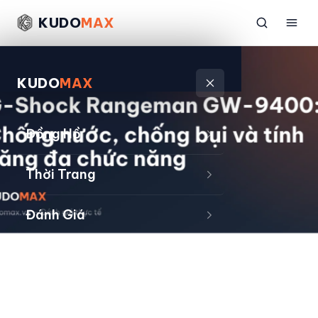
KUDO
MAX
KUDO
MAX
Đồng Hồ
Thời Trang
Đánh Giá
Sản Phẩm
Kiếm Tiền