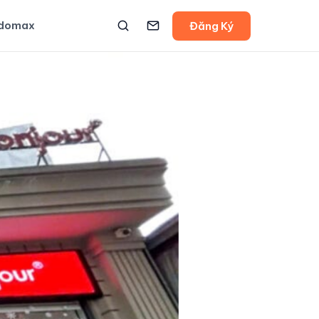
udomax
Đăng Ký