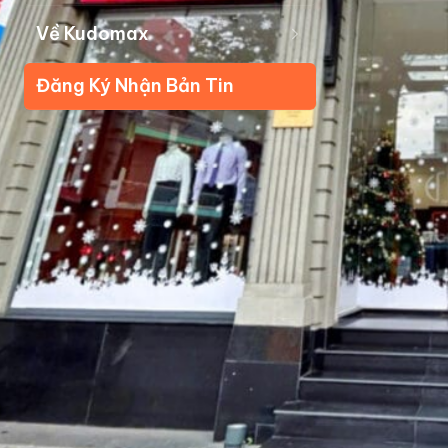
Về Kudomax
Đăng Ký Nhận Bản Tin