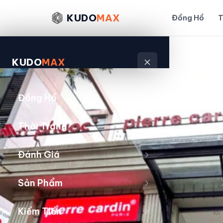
KUDO
MAX
Đồng Hồ
T
KUDO
MAX
Đồng Hồ
Thời Trang
Đánh Giá
Sản Phẩm
Kiếm Tiền