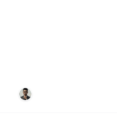
Trang chủ
Thời Trang
Hệ thống cửa hàng Pierre Cardin
THỜI TRANG
Hệ thống cửa h
Bình Dương
Andy
16 tháng 8, 2023
Sáng lập Kudomax · Review thực tế