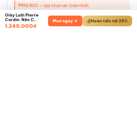
Mã 800 — lựa chọn an toàn nhất
Giày Lười Pierre
Mã 529 — cho người đổ mồ hôi chân nhiều
Cardin: Nên C
…
Mua ngay →
💰
Hoàn tiền
tới 25%
1.245.000₫
Mã 799 và 702 — hai kiểu dáng khác nhau
Mã 807 — nếu ngân sách thoải mái hơn
ƯU ĐÃI HÔM NAY