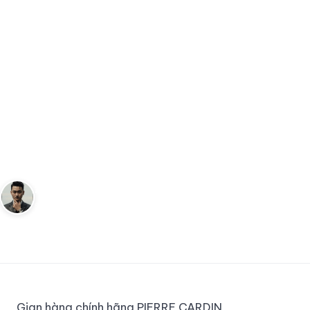
REVIEWS
Giày Lười Pierre Cardin: Nên
Chọn Mã Nào Trong 5 Lựa
Chọn Phổ Biến
Pierre Cardin có hơn 20 mã giày lười trên Shopee. Đây
là 5 mã được đánh giá cao nhất và cách chọn phù hợp
với nhu cầu của bạn.
Andy
1 tháng 7, 2025
1
phút đọc
Sáng lập Kudomax · Review thực tế
Gian hàng chính hãng PIERRE CARDIN