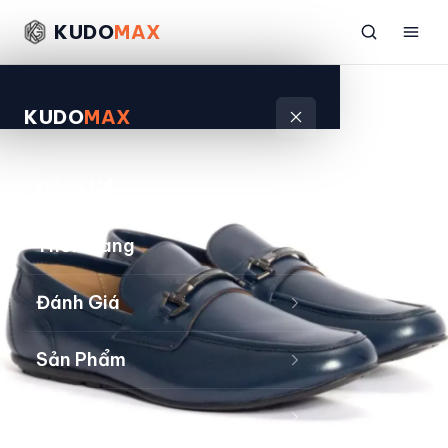
KUDO
MAX
KUDO
MAX
Đồng Hồ
Thời Trang
Đánh Giá
Sản Phẩm
Kiếm Tiền