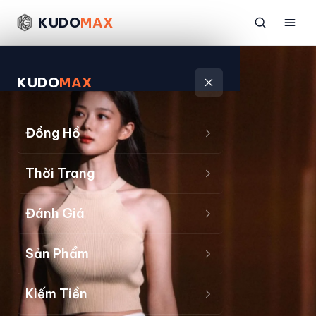
KUDO
MAX
KUDO
MAX
Đồng Hồ
Thời Trang
Đánh Giá
Sản Phẩm
Kiếm Tiền