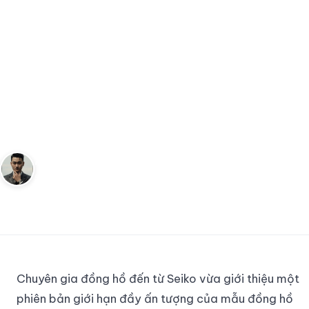
ĐỒNG HỒ
King Seiko SJE095 - Phiên Bản
Giới Hạn: Kết Hợp Hoàn Hảo
Giữa Phong Cách Nhật Bản và
Khả Năng Kháng Nước Mạnh
Mẽ
Andy
11 tháng 8, 2023
4
phút đọc
Sáng lập Kudomax · Review thực tế
Chuyên gia đồng hồ đến từ Seiko vừa giới thiệu một
phiên bản giới hạn đầy ấn tượng của mẫu đồng hồ