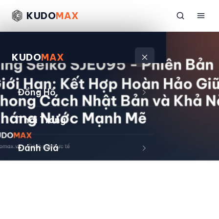
KUDO
MAX
KUDO
MAX
Đồng Hồ
Thời Trang
Đánh Giá
Sản Phẩm
Kiếm Tiền