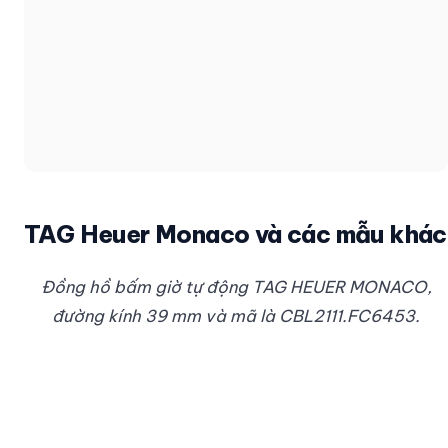
TAG Heuer Monaco và các mẫu khác
Đồng hồ bấm giờ tự động TAG HEUER MONACO,
đường kính 39 mm và mã là CBL2111.FC6453.
Trong một cảnh khác trong phim, chúng ta có thể
thấy nhân vật Jin Do Joon của Song Joong Ki đeo
chiếc đồng hồ biểu trưng của Tag Heuer là TAG