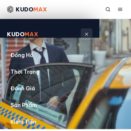
KUDO
MAX
KUDO
MAX
Đồng Hồ
Thời Trang
Đánh Giá
Sản Phẩm
Kiếm Tiền