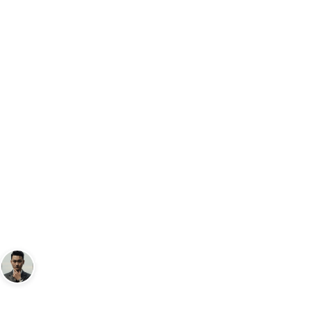
Trang chủ
Bàn về Ngôi Sao
Loạt đồng hồ xa xỉ của Song Joong Ki tro
…
BÀN VỀ NGÔI SAO
Loạt đồng hồ xa xỉ của Song
Joong Ki trong phim "Cậu út
nhà tài phiệt”
Andy
13 tháng 1, 2023
3
phút đọc
Sáng lập Kudomax · Review thực tế