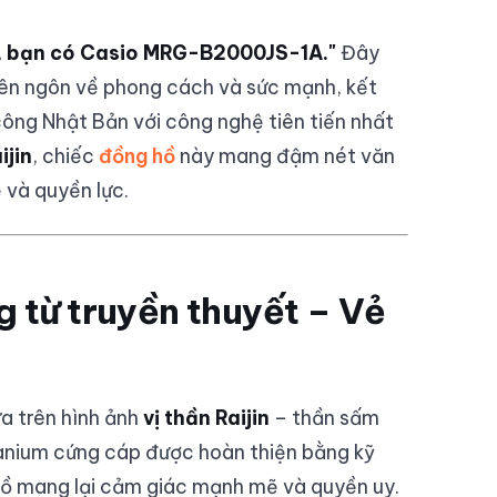
bỉ, bạn có Casio MRG-B2000JS-1A."
Đây
yên ngôn về phong cách và sức mạnh, kết
công Nhật Bản với công nghệ tiên tiến nhất
ijin
, chiếc
đồng hồ
này mang đậm nét văn
 và quyền lực.
g từ truyền thuyết – Vẻ
 trên hình ảnh
vị thần Raijin
– thần sấm
itanium cứng cáp được hoàn thiện bằng kỹ
hồ mang lại cảm giác mạnh mẽ và quyền uy.