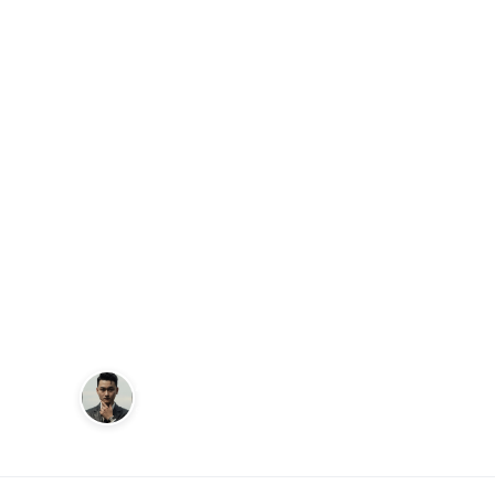
Trang chủ
Đồng Hồ
Casio G-Shock MRG-B2000JS-1A 
ĐỒNG HỒ
Casio G-Shoc
– Sự Kết Hợp 
Thuật và Sức 
Andy
17 tháng 11, 2024
Sáng lập Kudomax · Review thực tế