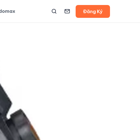
udomax
Đăng Ký