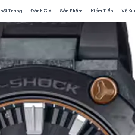
hời Trang
Đánh Giá
Sản Phẩm
Kiếm Tiền
Về K