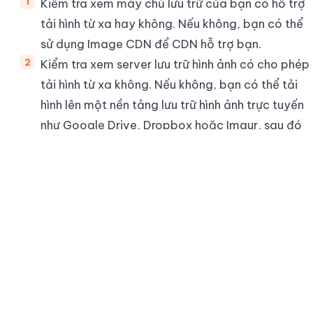
Kiểm tra xem máy chủ lưu trữ của bạn có hỗ trợ
tải hình từ xa hay không. Nếu không, bạn có thể
sử dụng Image CDN để CDN hỗ trợ bạn.
Kiểm tra xem server lưu trữ hình ảnh có cho phép
tải hình từ xa không. Nếu không, bạn có thể tải
hình lên một nền tảng lưu trữ hình ảnh trực tuyến
như Google Drive, Dropbox hoặc Imgur, sau đó
copy đường dẫn URL của hình và dán vào aiktp.
Kiểm tra kích thước file ảnh bạn tải lên xem có
vượt quá giới hạn của website hay không. Nếu
có, bạn có thể giảm kích thước ảnh bằng các
công cụ như Photoshop, GIMP hoặc các công cụ
trực tuyến.
NHẬN ƯU ĐÃI 25% KHI ÁP MÃ
25KUDOMAX