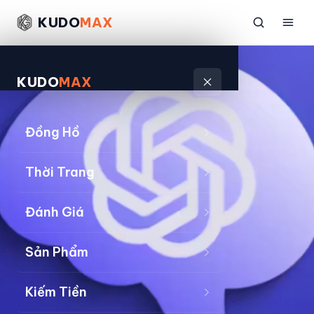
KUDO
MAX
KUDO
MAX
Đồng Hồ
Thời Trang
Đánh Giá
Sản Phẩm
Kiếm Tiền