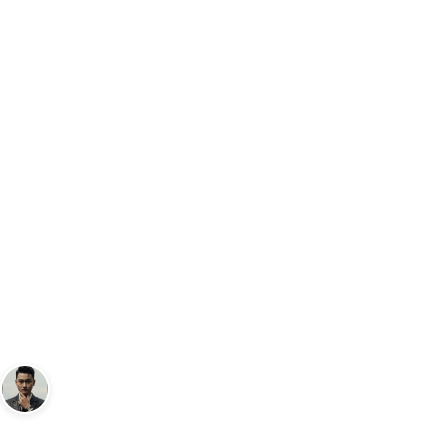
Trang chủ
Cặp - Balo
Vali Aber MHL027
CẶP - BALO
Vali Aber MHL027
Andy
1 tháng 3, 2025
2
phút đọc
Sáng lập Kudomax · Review thực tế