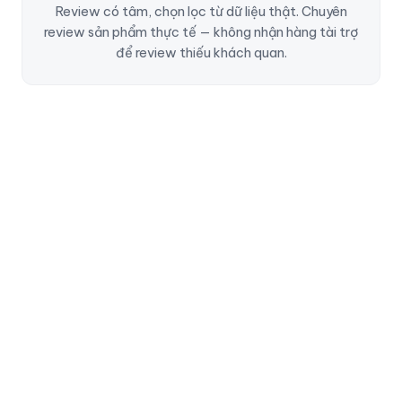
Review có tâm, chọn lọc từ dữ liệu thật. Chuyên
review sản phẩm thực tế — không nhận hàng tài trợ
để review thiếu khách quan.
NỘI DUNG BÀI VIẾT
Reviews Vali Aber MHL027
Bài Viết Liên Quan
REVIEWS