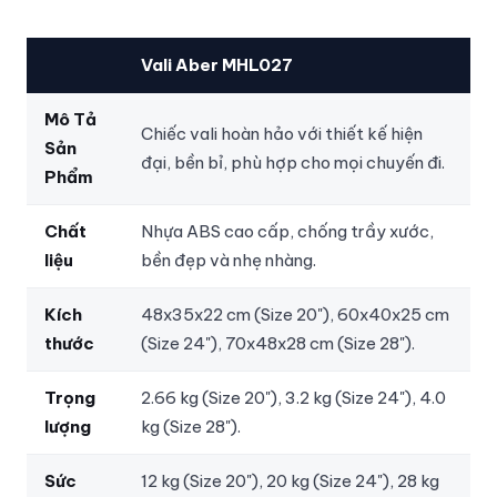
Vali Aber MHL027
Mô Tả
Chiếc vali hoàn hảo với thiết kế hiện
Sản
đại, bền bỉ, phù hợp cho mọi chuyến đi.
Phẩm
Chất
Nhựa ABS cao cấp, chống trầy xước,
liệu
bền đẹp và nhẹ nhàng.
Kích
48x35x22 cm (Size 20"), 60x40x25 cm
thước
(Size 24"), 70x48x28 cm (Size 28").
Trọng
2.66 kg (Size 20"), 3.2 kg (Size 24"), 4.0
lượng
kg (Size 28").
Sức
12 kg (Size 20"), 20 kg (Size 24"), 28 kg