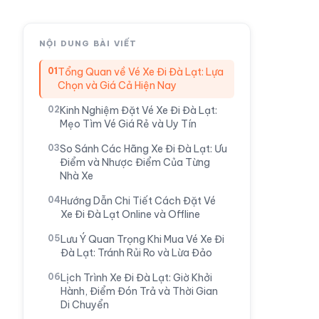
NỘI DUNG BÀI VIẾT
Tổng Quan về Vé Xe Đi Đà Lạt: Lựa
Chọn và Giá Cả Hiện Nay
Kinh Nghiệm Đặt Vé Xe Đi Đà Lạt:
Mẹo Tìm Vé Giá Rẻ và Uy Tín
So Sánh Các Hãng Xe Đi Đà Lạt: Ưu
Điểm và Nhược Điểm Của Từng
Nhà Xe
Hướng Dẫn Chi Tiết Cách Đặt Vé
Xe Đi Đà Lạt Online và Offline
Lưu Ý Quan Trọng Khi Mua Vé Xe Đi
Đà Lạt: Tránh Rủi Ro và Lừa Đảo
Lịch Trình Xe Đi Đà Lạt: Giờ Khởi
Hành, Điểm Đón Trả và Thời Gian
Di Chuyển