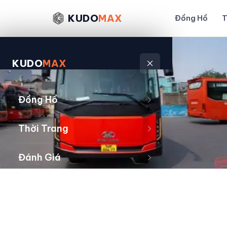
KUDO
MAX
Đồng Hồ
T
KUDO
MAX
Đồng Hồ
Thời Trang
Đánh Giá
Sản Phẩm
Kiếm Tiền