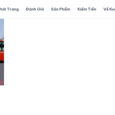
hời Trang
Đánh Giá
Sản Phẩm
Kiếm Tiền
Về K