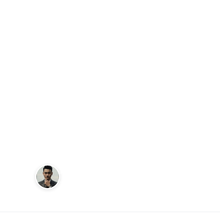
Trang chủ
Du Lịch
Vé Xe Đi Đà Lạt Hướng Dẫn Toàn Di
DU LỊCH
Vé Xe Đi Đà L
Diện Để Đặt V
Andy
6 tháng 7, 2025
1
Sáng lập Kudomax · Review thực tế