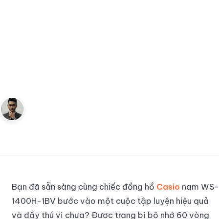
Đồng Hồ Casio nam WS-1400H-1BV - Đồng Hà
…
ĐỒNG HỒ
Đồng Hồ Casio nam WS-
1400H-1BV - Đồng Hành Tận
Tâm Trong Tập Luyện
Andy
28 tháng 7, 2023
6
phút đọc
Sáng lập Kudomax · Review thực tế
Bạn đã sẵn sàng cùng chiếc đồng hồ
Casio
nam WS-
1400H-1BV bước vào một cuộc tập luyện hiệu quả
và đầy thú vị chưa? Được trang bị bộ nhớ 60 vòng