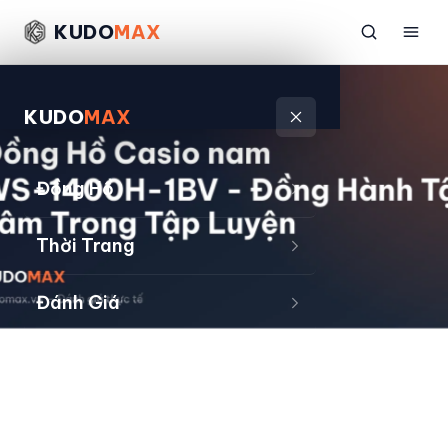
KUDO
MAX
KUDO
MAX
Đồng Hồ
Thời Trang
Đánh Giá
Sản Phẩm
Kiếm Tiền