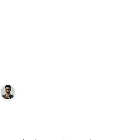
Trang chủ
Du Lịch
Nơi xem diễu binh 2/9 - Chọn vị trí vàng
…
DU LỊCH
Nơi xem diễu binh 2/9 - Chọn
vị trí vàng cho trải nghiệm
đáng nhớ
Andy
19 tháng 8, 2025
4
phút đọc
Sáng lập Kudomax · Review thực tế