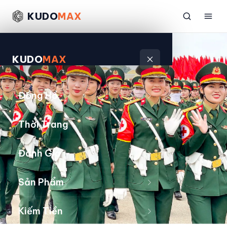
KUDO
MAX
KUDO
MAX
Đồng Hồ
Thời Trang
Đánh Giá
Sản Phẩm
Kiếm Tiền