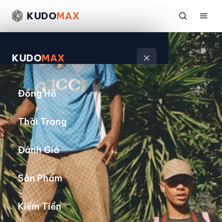
KUDO
MAX
KUDO
MAX
Đồng Hồ
Thời Trang
Đánh Giá
Sản Phẩm
Kiếm Tiền