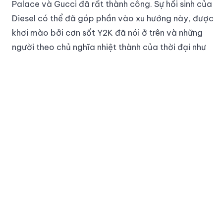
Palace và Gucci đã rất thành công. Sự hồi sinh của
Diesel có thể đã góp phần vào xu hướng này, được
khơi mào bởi cơn sốt Y2K đã nói ở trên và những
người theo chủ nghĩa nhiệt thành của thời đại như
Christina Aguilera trong Thời đại của cô ấy, trong khi
những ngôi sao gần đây như Rosalía - người có
album MOTOMAMI với phong cách lái xe mô tô sang
trọng trên bìa album - cũng đã lựa chọn xu hướng áo
khoác Moto.