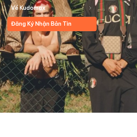
Về Kudomax
Đăng Ký Nhận Bản Tin