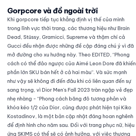
Gorpcore và đồ ngoài trời
Khi gorpcore tiếp tục khẳng định vị thế của mình
trong lĩnh vực thời trang, các thương hiệu như Brain
Dead, Stüssy, Gramicci, Supreme và thậm chí cả
Gucci đều nhận được những đề cập đáng chú ý vì đã
mở đường cho xu hướng này. Theo EDITED, “Phong
cách có thể đảo ngược của Aimé Leon Dore đã khiến
phần lớn SKU bán hết ở cả hai màu”. Và sức mạnh
như vậy sẽ không đi đến đâu khi có liên quan đến sự
sang trọng, vì Dior Men's Fall 2023 tràn ngập vẻ đẹp
nhẹ nhàng - “Phong cách băng đô tương phản và
khóa kéo 1/2 của Dior, cũng được phát hiện tại Kiko
Kostadinov, là một bản cập nhật đáng hoan nghênh
để định hình cho năm sau. Đối với trang phục nữ, hiệu
ứng SKIMS có thể sẽ có ảnh hưởng, với việc thương