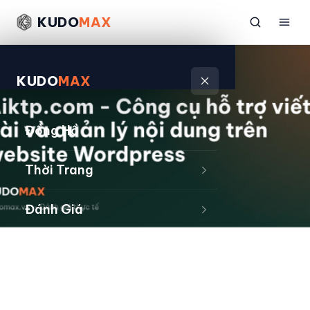
KUDO
MAX
KUDO
MAX
Đồng Hồ
Thời Trang
Đánh Giá
Sản Phẩm
Kiếm Tiền