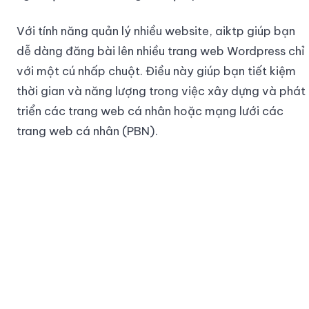
Với tính năng quản lý nhiều website, aiktp giúp bạn
dễ dàng đăng bài lên nhiều trang web Wordpress chỉ
với một cú nhấp chuột. Điều này giúp bạn tiết kiệm
thời gian và năng lượng trong việc xây dựng và phát
triển các trang web cá nhân hoặc mạng lưới các
trang web cá nhân (PBN).
Tích hợp công cụ SEO
Hơn nữa, aiktp dễ dàng tích hợp với các công cụ
SEO phổ biến như Yoast SEO và RankMath, giúp bạn
tối ưu hóa nội dung để nâng cao hiệu suất tìm kiếm
trên các công cụ tìm kiếm.