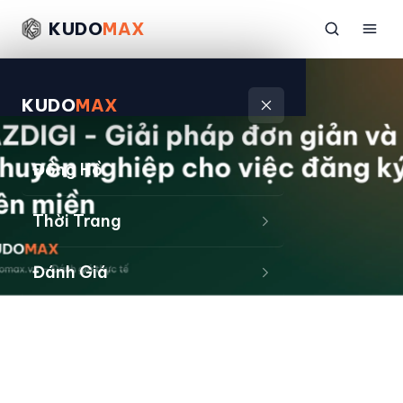
KUDO
MAX
KUDO
MAX
Đồng Hồ
Thời Trang
Đánh Giá
Sản Phẩm
Kiếm Tiền