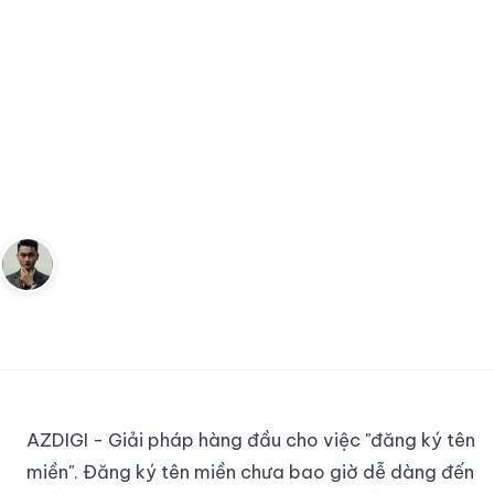
AZDIGI - Giải pháp đơn giản và chuyên ng
…
KIẾM TIỀN ONLINE
AZDIGI - Giải pháp đơn giản và
chuyên nghiệp cho việc đăng
ký tên miền
Andy
22 tháng 7, 2023
4
phút đọc
Sáng lập Kudomax · Review thực tế
AZDIGI - Giải pháp hàng đầu cho việc "đăng ký tên
miền". Đăng ký tên miền chưa bao giờ dễ dàng đến