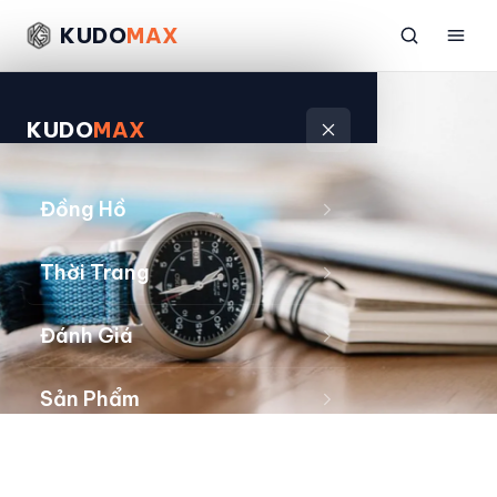
KUDO
MAX
KUDO
MAX
Đồng Hồ
Thời Trang
Đánh Giá
Sản Phẩm
Kiếm Tiền