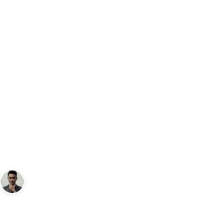
Trang chủ
Đồng Hồ
Các loại khóa đồng hồ đeo tay phổ biến n
…
ĐỒNG HỒ
Các loại khóa đồng hồ đeo tay
phổ biến nhất hiện nay
Andy
3 tháng 8, 2023
8
phút đọc
Sáng lập Kudomax · Review thực tế