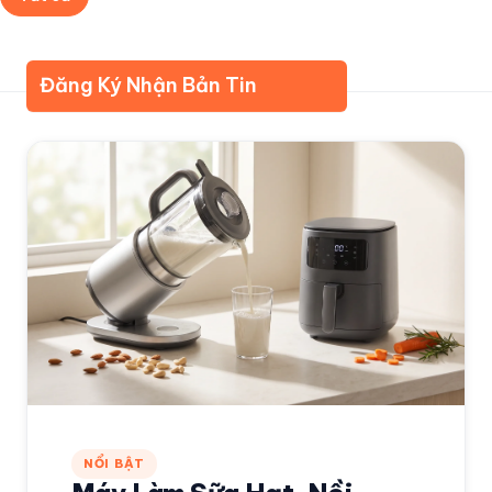
Về Kudomax
Đánh giá cao
Đăng Ký Nhận Bản Tin
NỔI BẬT