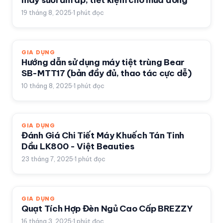
máy sưởi ấm áp, tiết kiệm cho mùa đông
19 tháng 8, 2025
1
phút đọc
GIA DỤNG
Hướng dẫn sử dụng máy tiệt trùng Bear
SB-MTT17 (bản đầy đủ, thao tác cực dễ)
10 tháng 8, 2025
1
phút đọc
GIA DỤNG
Đánh Giá Chi Tiết Máy Khuếch Tán Tinh
Dầu LK800 - Việt Beauties
23 tháng 7, 2025
1
phút đọc
GIA DỤNG
Quạt Tích Hợp Đèn Ngủ Cao Cấp BREZZY
16 tháng 3, 2025
1
phút đọc