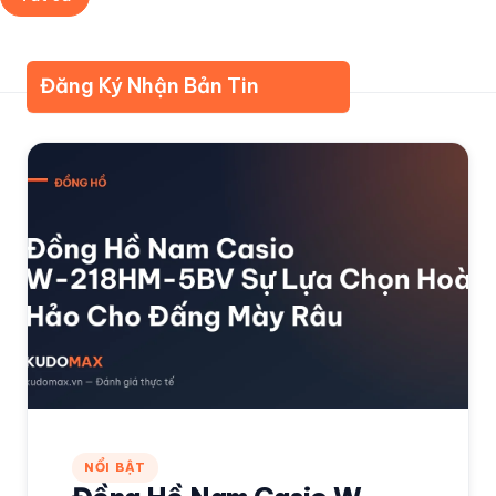
Về Kudomax
Đánh giá cao
Đăng Ký Nhận Bản Tin
NỔI BẬT