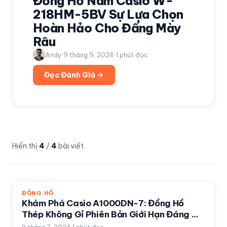
Đồng Hồ Nam Casio W-
218HM-5BV Sự Lựa Chọn
Hoàn Hảo Cho Đấng Mày
Râu
Andy
9 tháng 9, 2024
1
phút đọc
Đọc Đánh Giá →
Hiển thị
4
/
4
bài viết
ĐỒNG HỒ
Khám Phá Casio A1000DN-7: Đồng Hồ
Thép Không Gỉ Phiên Bản Giới Hạn Đáng Mơ
Ước 2024