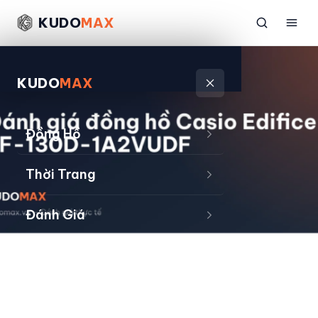
KUDO
MAX
KUDO
MAX
Đồng Hồ
Thời Trang
Đánh Giá
Sản Phẩm
Kiếm Tiền