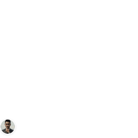
Trang chủ
Đồng Hồ
Đánh giá đồng hồ Casio Edifice EF-130D-1
…
ĐỒNG HỒ
Đánh giá đồng hồ Casio Edific
EF-130D-1A2VUDF
Andy
18 tháng 9, 2023
3
phút đọc
Sáng lập Kudomax · Review thực tế