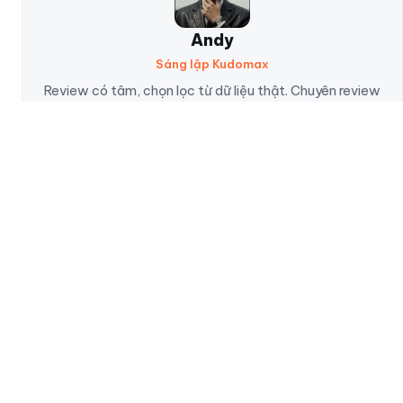
Andy
Sáng lập Kudomax
Review có tâm, chọn lọc từ dữ liệu thật. Chuyên review
sản phẩm thực tế — không nhận hàng tài trợ để review
thiếu khách quan.
NỘI DUNG BÀI VIẾT
Nội Dung Chính:
Cải Tiến Mới
Thiết Kế