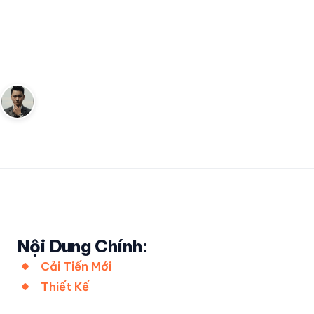
Đồng hồ Baby-G BG-169U: Sự
nâng cấp đáng giá với đèn LED
mới
Andy
27 tháng 2, 2023
2
phút đọc
Sáng lập Kudomax · Review thực tế
Nội Dung Chính:
Cải Tiến Mới
Thiết Kế