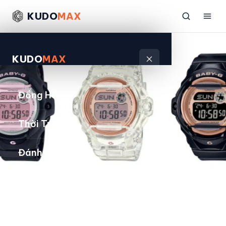
KUDO
MAX
KUDO
MAX
Đồng Hồ
Thời Trang
Đánh Giá
Sản Phẩm
Kiếm Tiền