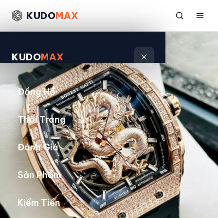
KUDO
MAX
KUDO
MAX
Đồng Hồ
Thời Trang
Đánh Giá
Sản Phẩm
Kiếm Tiền