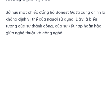
Sở hữu một chiếc đồng hồ Bonest Gatti cũng chính là
khẳng định vị thế của người sử dụng. Đây là biểu
tượng của sự thành công, của sự kết hợp hoàn hảo
giữa nghệ thuật và công nghệ.
Mỗi lần nhìn vào chiếc đồng hồ, bạn sẽ cảm nhận
được sự tự hào, tự tin và quyết tâm vươn tới những
điều lớn lao hơn. Nó là một phần không thể thiếu
trong hành trình chinh phục ước mơ của mỗi người.
QUẢNG CÁO