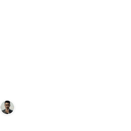
Trang chủ
Đồng Hồ
Đồng Hồ Brew Metric Automatic - Giá $525
…
ĐỒNG HỒ
Đồng Hồ Brew Metric
Automatic - Giá $525 - Có
Đáng Giá Mua?
Andy
22 tháng 8, 2023
4
phút đọc
Sáng lập Kudomax · Review thực tế