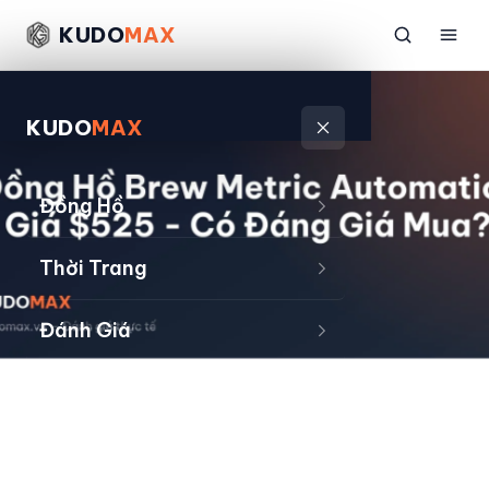
KUDO
MAX
KUDO
MAX
Đồng Hồ
Thời Trang
Đánh Giá
Sản Phẩm
Kiếm Tiền