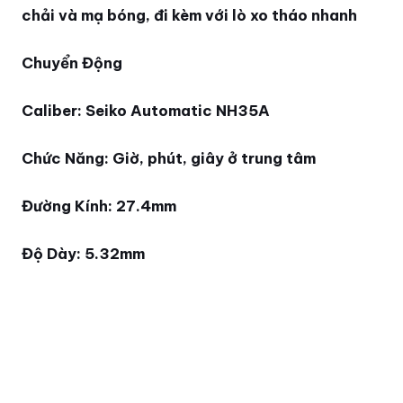
chải và mạ bóng, đi kèm với lò xo tháo nhanh
Chuyển Động
Caliber: Seiko Automatic NH35A
Chức Năng: Giờ, phút, giây ở trung tâm
Đường Kính: 27.4mm
Độ Dày: 5.32mm
Dự Trữ Năng Lượng: Trên 40 giờ
Bộ máy: Tự động
Tần Số: 21,600 lần/giờ