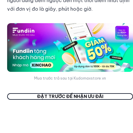
người dùng đếm ngược đến một thời điểm nhất định
với đơn vị đo là giây, phút hoặc giờ.
Mua trước trả sau tại Kudomaxstore.vn
ĐẶT TRƯỚC ĐỂ NHẬN ƯU ĐÃI
Đặc biệt, sản phẩm được thiết kế với kiểu dáng thể
thao và năng động, kết hợp giữa hai thanh và một
hình tròn ở phía trên cùng mặt đồng hồ. Với màn hình