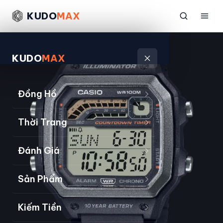
KUDO
MAX
KUDO
MAX
Đồng Hồ
Thời Trang
Đánh Giá
Sản Phẩm
Kiếm Tiền