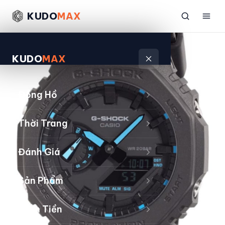
KUDO
MAX
KUDO
MAX
Đồng Hồ
Thời Trang
Đánh Giá
Sản Phẩm
Kiếm Tiền