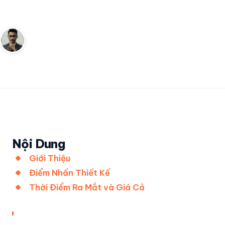
mắt từ G-SHOCK Đức
Andy
31 tháng 3, 2023
2
phút đọc
Sáng lập Kudomax · Review thực tế
Nội Dung
Giới Thiệu
Điểm Nhấn Thiết Kế
Thời Điểm Ra Mắt và Giá Cả