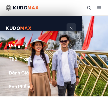
KUDO
MAX
KUDO
MAX
Đồng Hồ
Thời Trang
Đánh Giá
Sản Phẩm
Kiếm Tiền