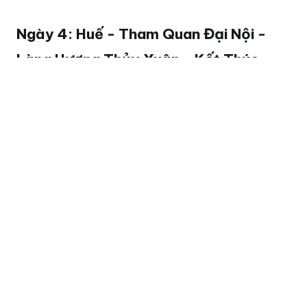
Ngày 4: Huế - Tham Quan Đại Nội -
Làng Hương Thủy Xuân - Kết Thúc
Hành Trình Tại TP.HCM
Bao gồm: 02 bữa ăn (bữa sáng, bữa trưa)
Buổi sáng:
Đoàn tham quan
Đại Nội
, kinh thành xưa
của triều Nguyễn, với các công trình kiến
trúc lịch sử như Ngọ Môn, Điện Thái Hòa