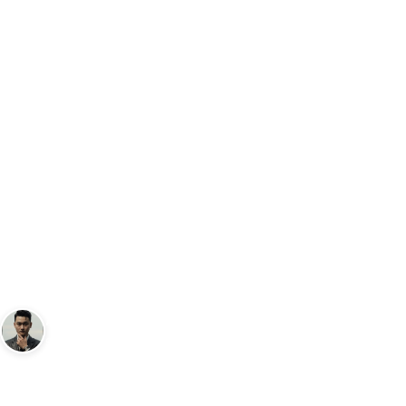
Trang chủ
Du Lịch
Tour Miền Trung 4N3Đ
DU LỊCH
Tour Miền Trung 4N3Đ
Andy
3 tháng 8, 2025
4
phút đọc
Sáng lập Kudomax · Review thực tế