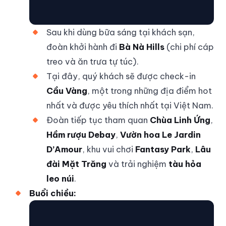
Sau khi dùng bữa sáng tại khách sạn,
đoàn khởi hành đi
Bà Nà Hills
(chi phí cáp
treo và ăn trưa tự túc).
Tại đây, quý khách sẽ được check-in
Cầu Vàng
, một trong những địa điểm hot
nhất và được yêu thích nhất tại Việt Nam.
Đoàn tiếp tục tham quan
Chùa Linh Ứng
,
Hầm rượu Debay
,
Vườn hoa Le Jardin
D’Amour
, khu vui chơi
Fantasy Park
,
Lâu
đài Mặt Trăng
và trải nghiệm
tàu hỏa
leo núi
.
Buổi chiều: