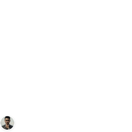
Trang chủ
Đồng Hồ
Đồng Hồ Casio AE-1200WHD Đánh Giá, Ưu Nh
…
ĐỒNG HỒ
Đồng Hồ Casio AE-1200WHD
Đánh Giá, Ưu Nhược Điểm Và
Hướng Dẫn Sử Dụng
Andy
25 tháng 4, 2023
6
phút đọc
Sáng lập Kudomax · Review thực tế