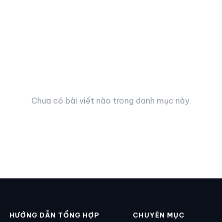
 giá cao
Chưa có bài viết nào trong danh mục này.
HƯỚNG DẪN TỔNG HỢP
CHUYÊN MỤC