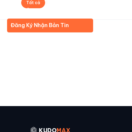
Tất cả
Mới nhất
Được xem nhiều
Đánh
Về Kudomax
Đăng Ký Nhận Bản Tin
KUDO
MAX