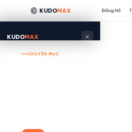
KUDO
MAX
Đồng Hồ
T
KUDO
MAX
Trang chủ
Danh mục
CHUYÊN MỤC
Đồng Hồ
Kiến Thức
Thời Trang
Tổng hợp các bài review, so sánh và hướng 
Đánh Giá
không quảng cáo thiếu khách quan.
Sản Phẩm
33
100%
bài viết
trải nghiệm thực tế
Kiếm Tiền