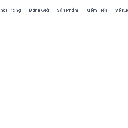
hời Trang
Đánh Giá
Sản Phẩm
Kiếm Tiền
Về K
dẫn về
kiến thức
— từ trải nghiệm thực tế,